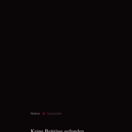
Home
◆
travestie
Keine Beiträge gefunden.